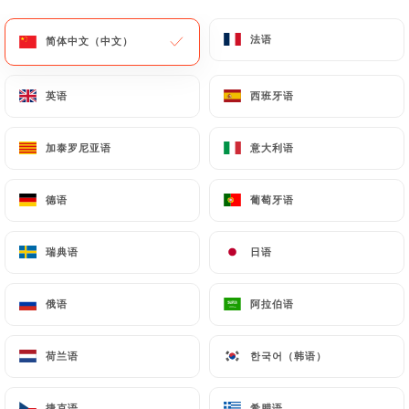
法语
法语
简体中文（中文）
简体中文（中文）
英语
英语
西班牙语
西班牙语
加泰罗尼亚语
加泰罗尼亚语
意大利语
意大利语
德语
德语
葡萄牙语
葡萄牙语
瑞典语
瑞典语
日语
日语
俄语
俄语
阿拉伯语
阿拉伯语
荷兰语
荷兰语
한국어（韩语）
한국어（韩语）
捷克语
捷克语
希腊语
希腊语