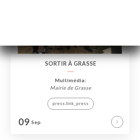
SORTIR À GRASSE
Multimédia:
Mairie de Grasse
press.link_press
NA
09
Sep
AL
RVAR