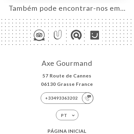
ERIA
Também pode encontrar-nos em…
IAÇÃO
NU
ENSA
RÉE
ACTO
Axe Gourmand
57 Route de Cannes
06130 Grasse France
+33493363202
PT
PÁGINA INICIAL