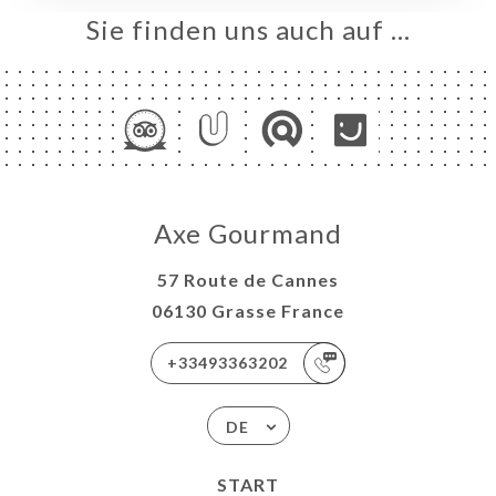
Sie finden uns auch auf …
RTUNG
NÜ
SSE
RÉE
TAKT
Axe Gourmand
57 Route de Cannes
06130 Grasse France
+33493363202
DE
START