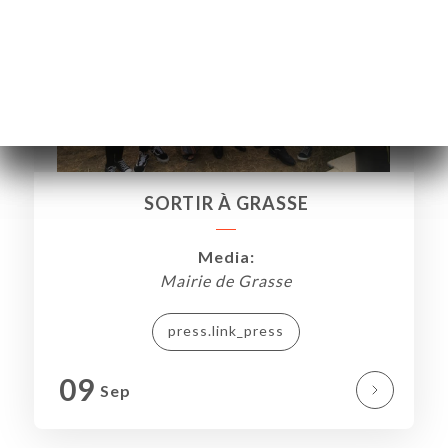
SORTIR À GRASSE
Media:
Mairie de Grasse
press.link_press
09
ART
Sep
VIEREN
ERIE