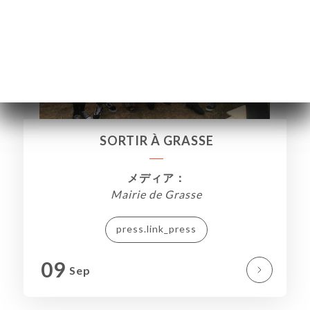
SORTIR À GRASSE
メディア：
Mairie de Grasse
press.link_press
ーム
約
09
Sep
ャラ
ー