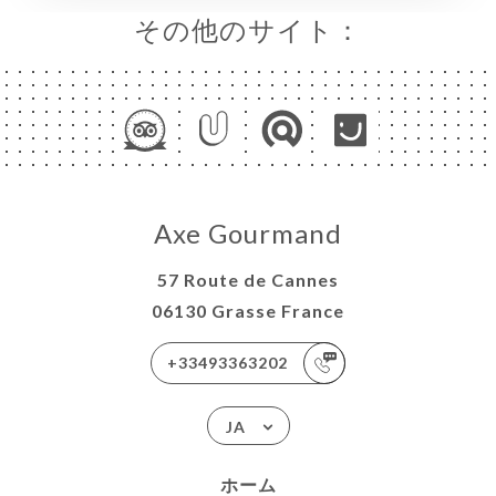
ビュ
その他のサイト：
ニュ
レス
RÉE
絡先
Axe Gourmand
57 Route de Cannes
06130 Grasse France
+33493363202
JA
ホーム