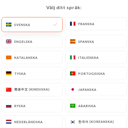
Välj ditt språk:
Välj ditt språk:
SV
MENY
FRANSKA
FRANSKA
SVENSKA
SVENSKA
ENGELSKA
ENGELSKA
SPANSKA
SPANSKA
/
HEM
KONTAKT
KATALANSKA
KATALANSKA
ITALIENSKA
ITALIENSKA
Kontakt
TYSKA
TYSKA
PORTUGISISKA
PORTUGISISKA
简体中文 (KINESISKA)
简体中文 (KINESISKA)
JAPANSKA
JAPANSKA
RYSKA
RYSKA
ARABISKA
ARABISKA
Axe Gourmand
한국어 (KOREANSKA)
한국어 (KOREANSKA)
NEDERLÄNDSKA
NEDERLÄNDSKA