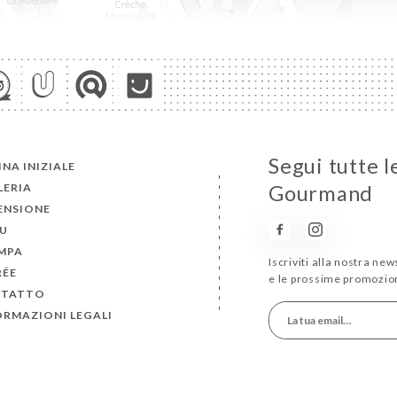
Segui tutte l
NA INIZIALE
LERIA
Gourmand
ENSIONE
U
MPA
Iscriviti alla nostra ne
RÉE
e le prossime promozion
TATTO
ORMAZIONI LEGALI