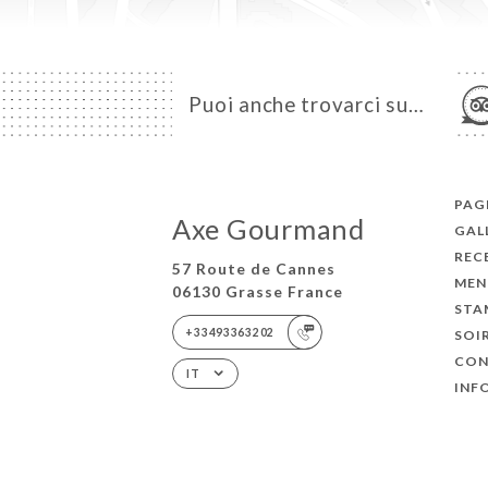
Puoi anche trovarci su…
PAGI
Axe Gourmand
GAL
REC
57 Route de Cannes
MEN
06130 Grasse France
STA
+33493363202
SOI
CON
IT
INF