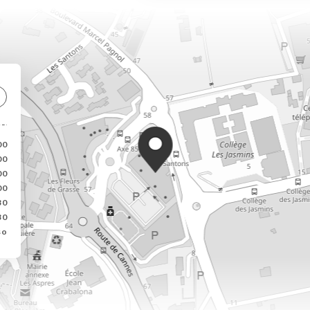
00
00
00
00
30
30
so