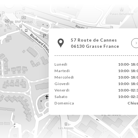
57 Route de Cannes
06130 Grasse France
Lunedì
10:00-18:
Martedì
10:00-18:
Mercoledì
10:00-18:
Giovedì
10:00-18:
Venerdì
10:00-02:
Sabato
10:00-02:
Domenica
Chiu