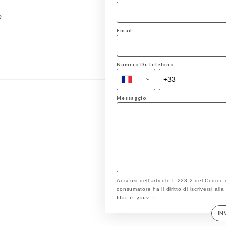
e
Email
Numero Di Telefono
Messaggio
Ai sensi dell’articolo L.223-2 del Codice
consumatore ha il diritto di iscriversi all
bloctel.gouv.fr
IN