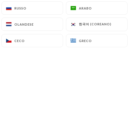
18.00€
RUSSO
RUSSO
ARABO
ARABO
24.00€
한국어 (COREANO)
한국어 (COREANO)
OLANDESE
OLANDESE
19.00€
CECO
CECO
GRECO
GRECO
22.00€
19.00€
19.00€