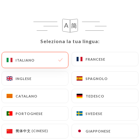
23.00€
22.00€
Seleziona la tua lingua:
Seleziona la tua lingua:
28.00€
FRANCESE
FRANCESE
ITALIANO
ITALIANO
32.00€
INGLESE
INGLESE
SPAGNOLO
SPAGNOLO
Par 6
Par 8
21.00€
28.00€
CATALANO
CATALANO
TEDESCO
TEDESCO
PORTOGHESE
PORTOGHESE
SVEDESE
SVEDESE
简体中文 (CINESE)
简体中文 (CINESE)
GIAPPONESE
GIAPPONESE