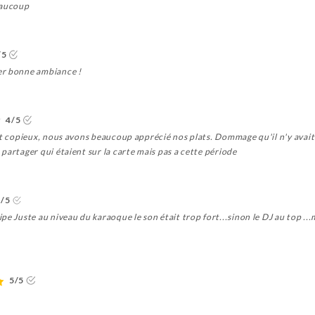
eaucoup
/5
er bonne ambiance !
4/5
et copieux, nous avons beaucoup apprécié nos plats. Dommage qu'il n'y avait p
partager qui étaient sur la carte mais pas a cette période
4/5
e Juste au niveau du karaoque le son était trop fort...sinon le DJ au top ...me
5/5