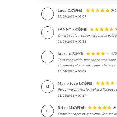
Luca C.の評価
5/5
L
25/06/2026
•
08:09
FANNY F.の評価
5
F
On est toujours bien reçu par la patr
06/06/2026
•
05:34
laure c.の評価
4/5
L
Tout est parfait, une bonne ambiance,
vivement cet endroit, hyper chaleure
15/04/2026
•
03:05
Marie jose l.の評価
M
Personnel professionnel et à l'écoute d
21/03/2026
•
07:27
Brice M.の評価
5/
B
Endroit propre et spacieux . Service im