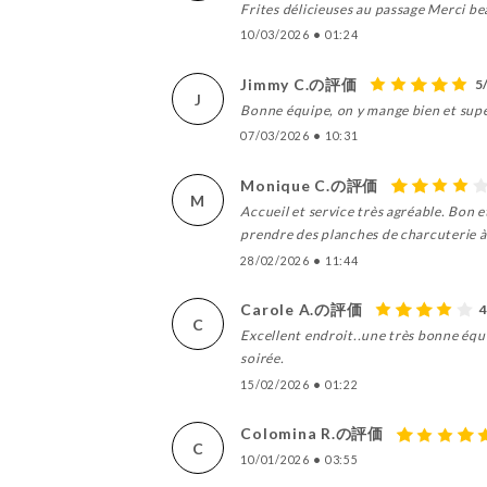
Frites délicieuses au passage Merci b
10/03/2026
•
01:24
Jimmy C.の評価
5
J
Bonne équipe, on y mange bien et sup
07/03/2026
•
10:31
Monique C.の評価
M
Accueil et service très agréable. Bon 
prendre des planches de charcuterie à 
28/02/2026
•
11:44
Carole A.の評価
C
Excellent endroit..une très bonne équip
soirée.
15/02/2026
•
01:22
Colomina R.の評価
C
10/01/2026
•
03:55