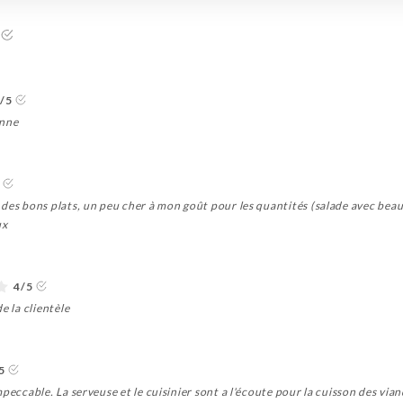
/5
onne
 des bons plats, un peu cher à mon goût pour les quantités (salade avec bea
ux
4/5
e la clientèle
5
peccable. La serveuse et le cuisinier sont a l'écoute pour la cuisson des via