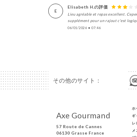
Elisabeth H.の評価
E
Lieu agréable et repas excellent. Cepe
supplément pour un rajout c'est logiqu
06/01/2026
•
07:46
その他のサイト：
ホ
Axe Gourmand
ギ
レ
57 Route de Cannes
メ
06130 Grasse France