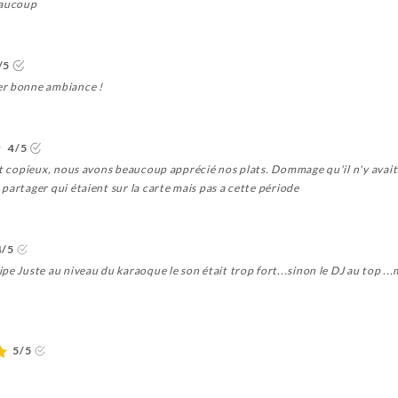
eaucoup
/5
er bonne ambiance !
4/5
et copieux, nous avons beaucoup apprécié nos plats. Dommage qu'il n'y avait p
partager qui étaient sur la carte mais pas a cette période
4/5
e Juste au niveau du karaoque le son était trop fort...sinon le DJ au top ...me
5/5