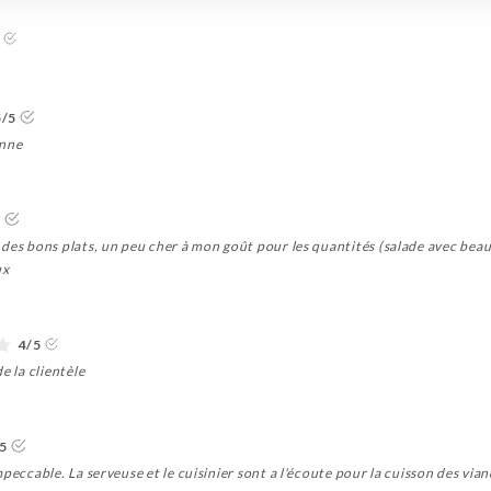
5/5
onne
5
 des bons plats, un peu cher à mon goût pour les quantités (salade avec bea
ux
4/5
e la clientèle
/5
peccable. La serveuse et le cuisinier sont a l'écoute pour la cuisson des via