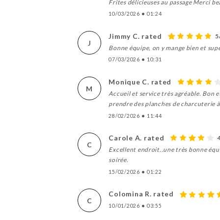
Frites délicieuses au passage Merci b
10/03/2026
•
01:24
Jimmy C. rated
5
J
Bonne équipe, on y mange bien et sup
07/03/2026
•
10:31
Monique C. rated
M
Accueil et service très agréable. Bon 
prendre des planches de charcuterie à 
28/02/2026
•
11:44
Carole A. rated
C
Excellent endroit..une très bonne équip
soirée.
15/02/2026
•
01:22
Colomina R. rated
C
10/01/2026
•
03:55