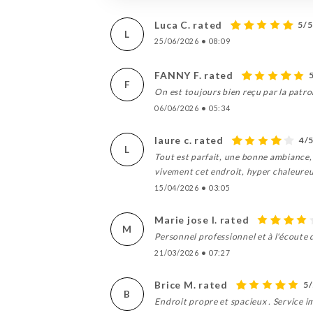
Luca C. rated
5/5
L
25/06/2026
•
08:09
FANNY F. rated
F
On est toujours bien reçu par la patr
06/06/2026
•
05:34
laure c. rated
4/
L
Tout est parfait, une bonne ambiance,
vivement cet endroit, hyper chaleure
15/04/2026
•
03:05
Marie jose l. rated
M
Personnel professionnel et à l'écoute d
21/03/2026
•
07:27
Brice M. rated
5
B
Endroit propre et spacieux . Service im