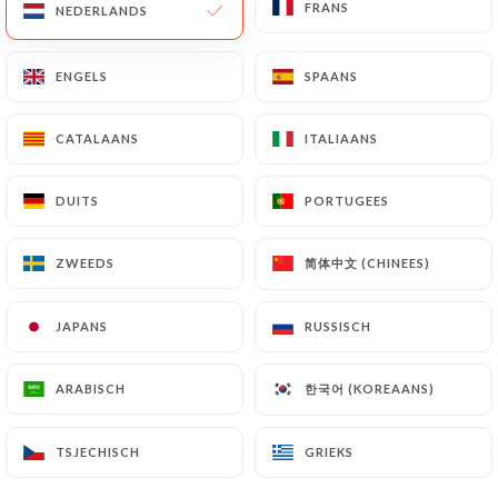
FRANS
FRANS
NEDERLANDS
NEDERLANDS
ENGELS
ENGELS
SPAANS
SPAANS
Luca C. beoordeelde
L
5/5
CATALAANS
CATALAANS
ITALIAANS
ITALIAANS
25/06/2026
•
08:09
DUITS
DUITS
PORTUGEES
PORTUGEES
FANNY F. beoordeelde
F
5/5
简体中文 (CHINEES)
简体中文 (CHINEES)
ZWEEDS
ZWEEDS
On est toujours bien reçu par la patronne
06/06/2026
•
05:34
JAPANS
JAPANS
RUSSISCH
RUSSISCH
laure c. beoordeelde
L
한국어 (KOREAANS)
한국어 (KOREAANS)
ARABISCH
ARABISCH
4/5
Tout est parfait, une bonne ambiance, des
TSJECHISCH
TSJECHISCH
GRIEKS
GRIEKS
bons plats, un peu cher à mon goût pour
les quantités (salade avec beaucoup trop