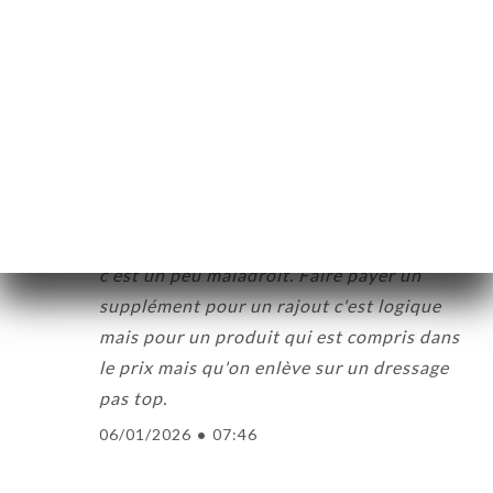
C
5/5
10/01/2026
•
03:55
Elisabeth H. beoordeelde
E
3/5
Lieu agréable et repas excellent.
Cependant faire payer 2 € pour retirer une
rondelle de tomate dans un hamburger
c'est un peu maladroit. Faire payer un
supplément pour un rajout c'est logique
mais pour un produit qui est compris dans
le prix mais qu'on enlève sur un dressage
pas top.
06/01/2026
•
07:46