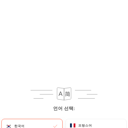
메뉴
KO
/
홈
리뷰
리뷰
148 Uniiti 리뷰
언어 선택:
언어 선택:
4.5 / 5
100% 실제 검증된 리뷰입니다.
프랑스어
프랑스어
한국어
한국어