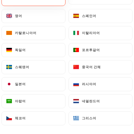
영어
영어
스페인어
스페인어
Luca C. 평가
L
5/5
카탈로니아어
카탈로니아어
이탈리아어
이탈리아어
25/06/2026
•
08:09
독일어
독일어
포르투갈어
포르투갈어
FANNY F. 평가
F
5/5
스웨덴어
스웨덴어
중국어 간체
중국어 간체
On est toujours bien reçu par la patronne
06/06/2026
•
05:34
일본어
일본어
러시아어
러시아어
laure c. 평가
아랍어
아랍어
네덜란드어
네덜란드어
L
4/5
Tout est parfait, une bonne ambiance, des
체코어
체코어
그리스어
그리스어
bons plats, un peu cher à mon goût pour
les quantités (salade avec beaucoup trop