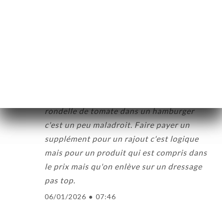
C
5/5
10/01/2026
•
03:55
Elisabeth H. 평가
E
3/5
Lieu agréable et repas excellent.
Cependant faire payer 2 € pour retirer une
rondelle de tomate dans un hamburger
c'est un peu maladroit. Faire payer un
supplément pour un rajout c'est logique
mais pour un produit qui est compris dans
le prix mais qu'on enlève sur un dressage
pas top.
06/01/2026
•
07:46