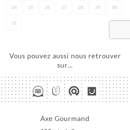
UEIL
RVER
ERIE
IS
RTE
Vous pouvez aussi nous retrouver
SSE
RÉE
sur…
TACT
Axe Gourmand