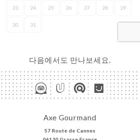
약하
러리
뷰
뉴
론보
다음에서도 만나보세요.
RÉE
락처
Axe Gourmand
57 Route de Cannes
06130 Grasse France